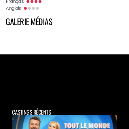
Français
Anglais
GALERIE MÉDIAS
CASTINGS RÉCENTS
CAS
CAN
POU