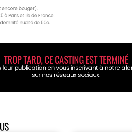
t encore bouger).
 à Paris et Ile de France.
ndemnité nudité de 50e.
TROP TARD, CE CASTING EST TERMINÉ
 leur publication en vous inscrivant à notre al
sur nos réseaux sociaux.
OUS