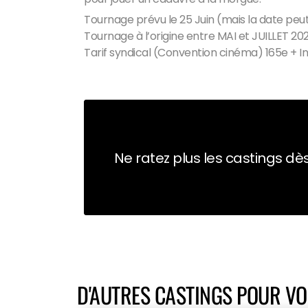
Tournage prévu le 25 Juin (mais la date peu
Tournage à l’origine entre MAI et JUILLET 2025
Tarif syndical (Convention cinéma) 165e + I
Ne ratez plus les castings dès
D'AUTRES CASTINGS POUR V