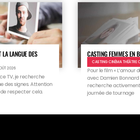
 LA LANGUE DES
CASTING FEMMES EN B
CASTING CINÉMA THÉÂTRE 
AOÛT 2026
Pour le film « L’amour d
ce TV, je recherche
avec Damien Bonnard et
e des signes. Attention
recherche activement 
i de respecter cela.
journée de tournage