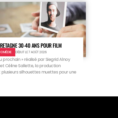
RETAGNE 30-40 ANS POUR FILM
COMÉDIE
DÉBUT LE 7 AOÛT 2026
u prochain » réalisé par Siegrid Alnoy
 Céline Sallette, la production
plusieurs silhouettes muettes pour une