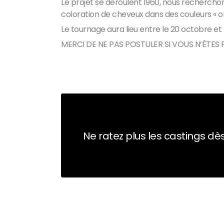
Le projet se déroulent 1960, nous rechercho
coloration de cheveux dans des couleurs « or
Le tournage aura lieu entre le 20 octobre et
MERCI DE NE PAS POSTULER SI VOUS N’ÊTES
Ne ratez plus les castings dès