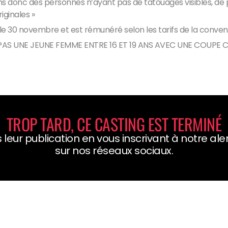
ns donc des personnes n’ayant pas de tatouages visibles, de
iginales »
 le 30 novembre et est rémunéré selon les tarifs de la convent
 PAS UNE JEUNE FEMME ENTRE 16 ET 19 ANS AVEC UNE COUPE
TROP TARD, CE CASTING EST TERMINÉ
 leur publication en vous inscrivant à notre al
sur nos réseaux sociaux.