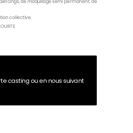
 piercings, de maquillage semi permanent, de
ion collective.
 COURTE
erte casting ou en nous suivant