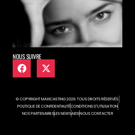
MET
TAL
ART
EN L
NOUS SUIVRE
© COPYRIGHT MAXICASTING 2026. TOUS DROITS RÉSERVÉS.
POLITIQUE DE CONFIDENTIALITÉ
CONDITIONS D'UTILISATION
NOS PARTENAIRES
LES NEWS
AIDE
NOUS CONTACTER