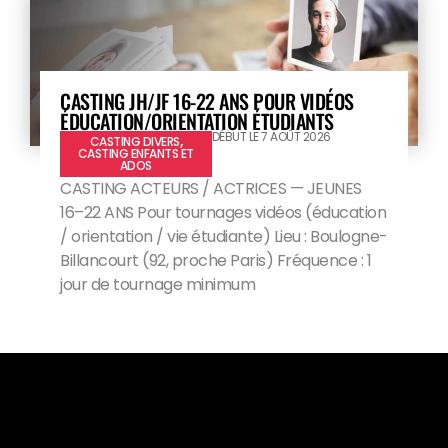
CASTING JH/JF 16-22 ANS POUR VIDÉOS
ÉDUCATION/ORIENTATION ÉTUDIANTS
DÉBUT LE 7 AOÛT 2026
CASTING DIVERS
,
CASTING ENFANTS ET
ADOS
CASTING ACTEURS / ACTRICES — JEUNES
16–22 ANS Pour tournages vidéos (éducation
/ orientation / vie étudiante) Lieu : Boulogne-
Billancourt (92, proche Paris) Fréquence : 1
jour de tournage minimum