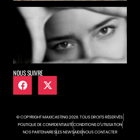
MAX
MET
TAL
ART
EN L
NOUS SUIVRE
© COPYRIGHT MAXICASTING 2026. TOUS DROITS RÉSERVÉS.
POLITIQUE DE CONFIDENTIALITÉ
CONDITIONS D'UTILISATION
NOS PARTENAIRES
LES NEWS
AIDE
NOUS CONTACTER