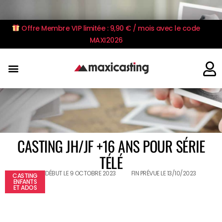
Offre Membre VIP limitée : 9,90 € / mois avec le code
MAXI2026
CASTING JH/JF +16 ANS POUR SÉRIE
TÉLÉ
DÉBUT LE 9 OCTOBRE 2023
FIN PRÉVUE LE 13/10/2023
CASTING
ENFANTS
ET ADOS