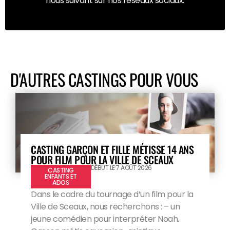
nous suivant sur nos réseaux sociaux.
D'AUTRES CASTINGS POUR VOUS
CASTING GARÇON ET FILLE MÉTISSE 14 ANS
POUR FILM POUR LA VILLE DE SCEAUX
DÉBUT LE 7 AOÛT 2026
CASTING
ENFANTS ET
ADOS
Dans le cadre du tournage d’un film pour la
Ville de Sceaux, nous recherchons : – un
jeune comédien pour interpréter Noah.