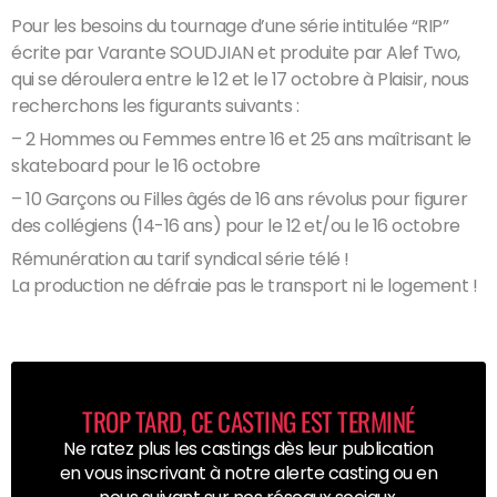
Pour les besoins du tournage d’une série intitulée “RIP”
écrite par Varante SOUDJIAN et produite par Alef Two,
qui se déroulera entre le 12 et le 17 octobre à Plaisir, nous
recherchons les figurants suivants :
– 2 Hommes ou Femmes entre 16 et 25 ans maîtrisant le
skateboard pour le 16 octobre
– 10 Garçons ou Filles âgés de 16 ans révolus pour figurer
des collégiens (14-16 ans) pour le 12 et/ou le 16 octobre
Rémunération au tarif syndical série télé !
La production ne défraie pas le transport ni le logement !
TROP TARD, CE CASTING EST TERMINÉ
Ne ratez plus les castings dès leur publication
en vous inscrivant à notre alerte casting ou en