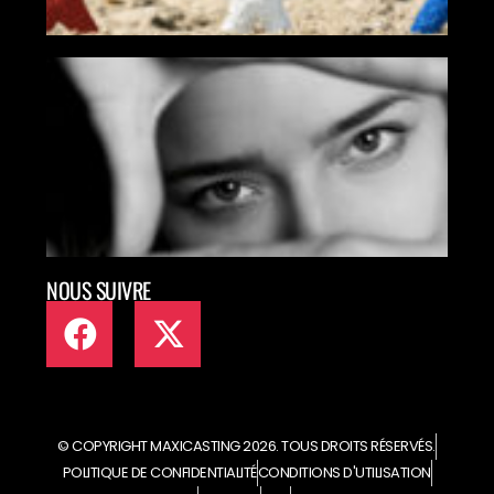
MAX
MET
TAL
ART
EN L
NOUS SUIVRE
© COPYRIGHT MAXICASTING 2026. TOUS DROITS RÉSERVÉS.
POLITIQUE DE CONFIDENTIALITÉ
CONDITIONS D'UTILISATION