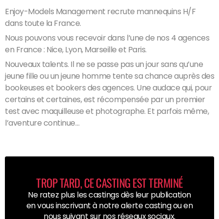
Enjoy-Models Management recrute mannequins H/F
dans toute la France.
Nous pouvons vous recevoir dans l’une de nos 4 agences
en France : Nice, Lyon, Marseille et Paris.
Nouveaux talents. Il ne se passe pas un jour sans qu’une
jeune fille ou un jeune homme tente sa chance auprès des
bookeuses et bookers des agences. Une audace qui, pour
certains et certaines, est récompensée par un premier
test avec maquilleuse et photographe. Et parfois même,
l’aventure continue…
TROP TARD, CE CASTING EST TERMINÉ
Ne ratez plus les castings dès leur publication
en vous inscrivant à notre alerte casting ou en
nous suivant sur nos réseaux sociaux.