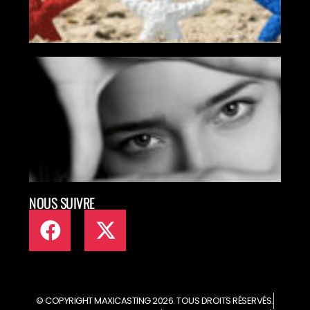
MAX
MET
TAL
ART
EN L
NOUS SUIVRE
© COPYRIGHT MAXICASTING 2026. TOUS DROITS RÉSERVÉS.