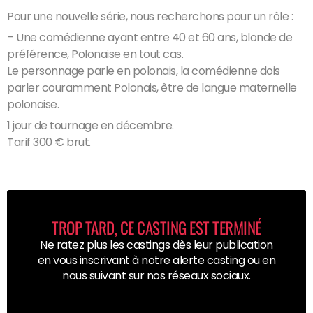
Pour une nouvelle série, nous recherchons pour un rôle :
– Une comédienne ayant entre 40 et 60 ans, blonde de
préférence, Polonaise en tout cas.
Le personnage parle en polonais, la comédienne dois
parler couramment Polonais, être de langue maternelle
polonaise.
1 jour de tournage en décembre.
Tarif 300 € brut.
TROP TARD, CE CASTING EST TERMINÉ
Ne ratez plus les castings dès leur publication
en vous inscrivant à notre alerte casting ou en
nous suivant sur nos réseaux sociaux.