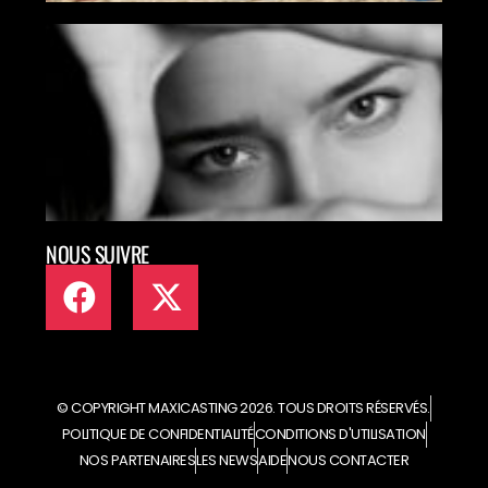
MAX
MET
TAL
ART
EN L
NOUS SUIVRE
© COPYRIGHT MAXICASTING 2026. TOUS DROITS RÉSERVÉS.
POLITIQUE DE CONFIDENTIALITÉ
CONDITIONS D'UTILISATION
NOS PARTENAIRES
LES NEWS
AIDE
NOUS CONTACTER