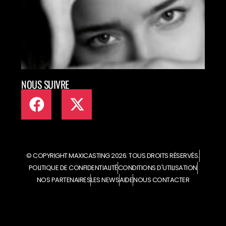
TAL
ART
EN L
NOUS SUIVRE
© COPYRIGHT MAXICASTING 2026. TOUS DROITS RÉSERVÉS.
POLITIQUE DE CONFIDENTIALITÉ
CONDITIONS D'UTILISATION
NOS PARTENAIRES
LES NEWS
AIDE
NOUS CONTACTER