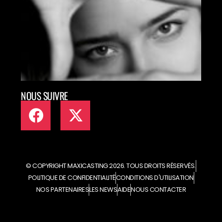
MET
TAL
ART
EN L
NOUS SUIVRE
© COPYRIGHT MAXICASTING 2026. TOUS DROITS RÉSERVÉS.
POLITIQUE DE CONFIDENTIALITÉ
CONDITIONS D'UTILISATION
NOS PARTENAIRES
LES NEWS
AIDE
NOUS CONTACTER