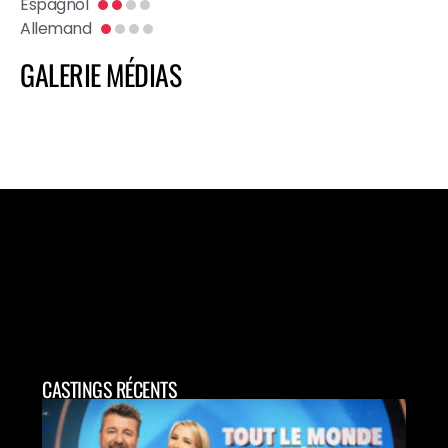
Espagnol
Allemand
GALERIE MÉDIAS
CASTINGS RÉCENTS
CAS
CAN
POU