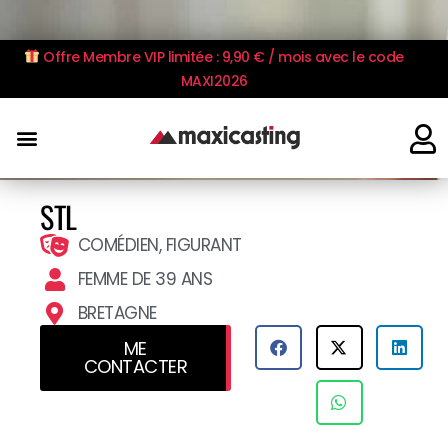
Offre Membre VIP limitée : 9,90 € / mois avec le code
MAXI2026
STL
COMÉDIEN, FIGURANT
FEMME DE 39 ANS
BRETAGNE
ME
CONTACTER