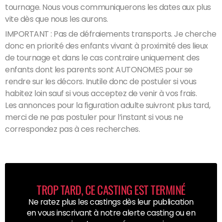
tournage. Nous vous communiquerons les dates aux plus
vite dès que nous les aurons.
IMPORTANT : Pas de défraiements transports. Je cherche
donc en priorité des enfants vivant à proximité des lieux
de tournage et dans le cas contraire uniquement des
enfants dont les parents sont AUTONOMES pour se
rendre sur les décors. Inutile donc de postuler si vous
habitez loin sauf si vous acceptez de venir à vos frais.
Les annonces pour la figuration adulte suivront plus tard,
merci de ne pas postuler pour l’instant si vous ne
correspondez pas à ces recherches.
TROP TARD, CE CASTING EST TERMINÉ
Ne ratez plus les castings dès leur publication
en vous inscrivant à notre alerte casting ou en