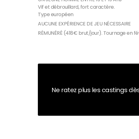
Vif et débrouillard, fort caractère.
Type européen
AUCUNE EXPÉRIENCE DE JEU NÉCESSAIRE
RÉMUNÉRÉ (418€ brut/jour). Tournage en fév
Ne ratez plus les castings dès