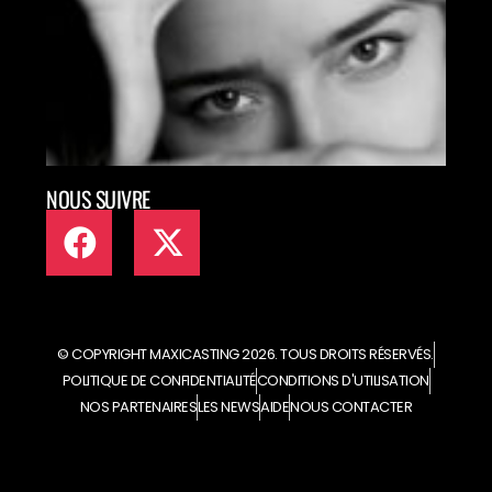
TAL
ART
EN L
NOUS SUIVRE
© COPYRIGHT MAXICASTING 2026. TOUS DROITS RÉSERVÉS.
POLITIQUE DE CONFIDENTIALITÉ
CONDITIONS D'UTILISATION
NOS PARTENAIRES
LES NEWS
AIDE
NOUS CONTACTER