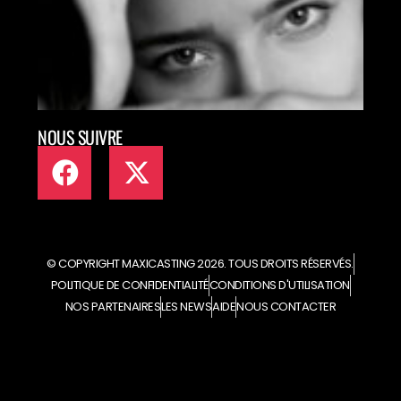
ART
EN L
NOUS SUIVRE
© COPYRIGHT MAXICASTING 2026. TOUS DROITS RÉSERVÉS.
POLITIQUE DE CONFIDENTIALITÉ
CONDITIONS D'UTILISATION
NOS PARTENAIRES
LES NEWS
AIDE
NOUS CONTACTER