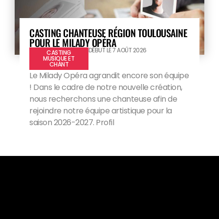
CASTING CHANTEUSE RÉGION TOULOUSAINE
POUR LE MILADY OPÉRA
DÉBUT LE 7 AOÛT 2026
CASTING
MUSIQUE ET
CHANT
Le Milady Opéra agrandit encore son équipe
! Dans le cadre de notre nouvelle création,
nous recherchons une chanteuse afin de
rejoindre notre équipe artistique pour la
saison 2026-2027. Profil