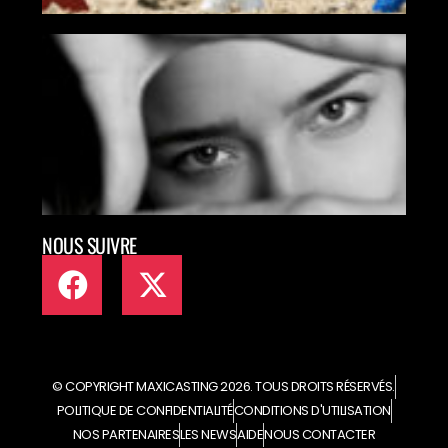
MAX
MET
TAL
ART
EN L
NOUS SUIVRE
© COPYRIGHT MAXICASTING 2026. TOUS DROITS RÉSERVÉS.
POLITIQUE DE CONFIDENTIALITÉ
CONDITIONS D'UTILISATION
NOS PARTENAIRES
LES NEWS
AIDE
NOUS CONTACTER