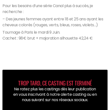
Pour les besoins d’une série Canal plus à succès, je
recherche :
– Des jeunes femmes ayant entre 18 et 25 ans ayant les
cheveux colorés (rouges, verts, bleus, roses, violets…)
Tournage à Paris le mardi 9 Juin.
Cachet : 98€ brut + majoration silhouette 42,24 €
TROP TARD, CE CASTING EST TERMINÉ
Ne ratez plus les castings dès leur publication
en vous inscrivant à notre alerte casting ou en
nous suivant sur nos réseaux sociaux.